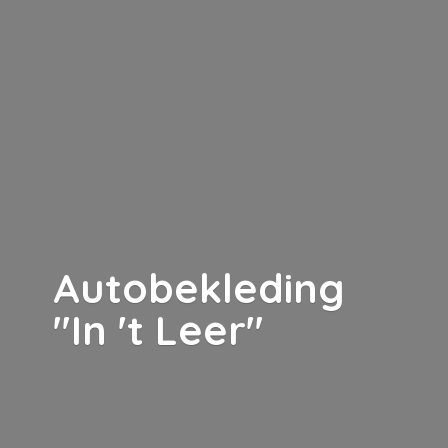
Autobekleding
"In '
t Leer"