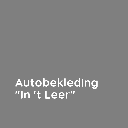
Autobekleding
"In '
t Leer"