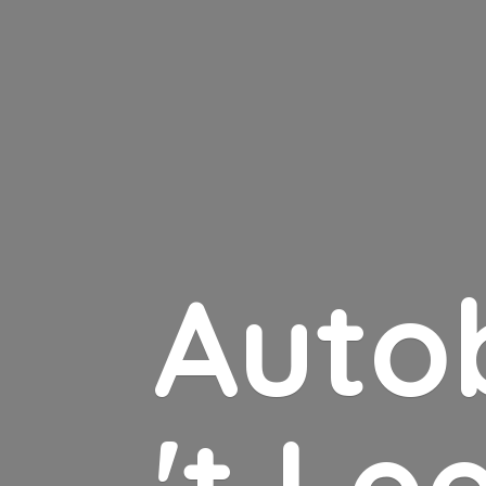
Auto
'
t Le