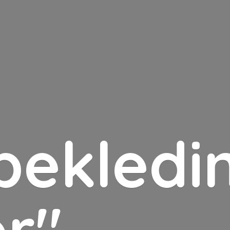
bekledin
er"