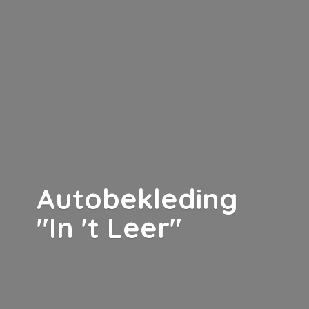
Autobekleding
"In '
t Leer"