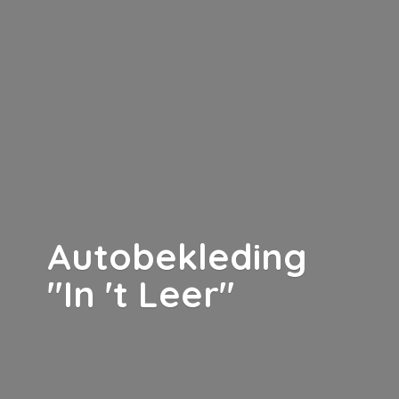
Autobekleding
"In '
t Leer"