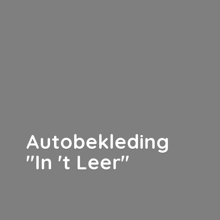
Autobekleding
"In '
t Leer"