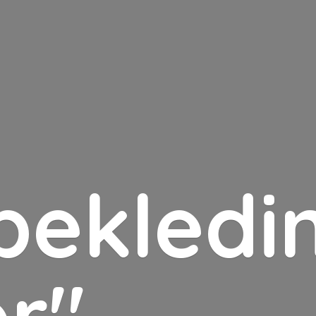
bekledin
er"