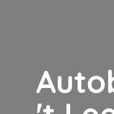
Auto
'
t Le