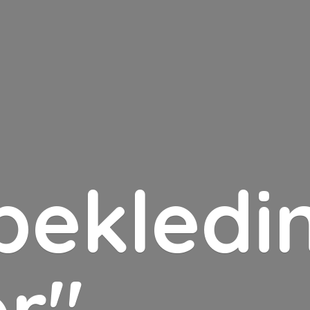
bekledin
er"