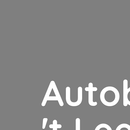
Auto
'
t Le