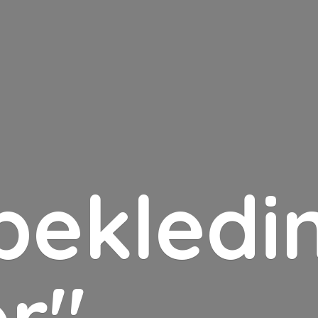
bekledin
er"