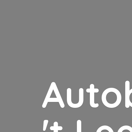
Auto
'
t Le