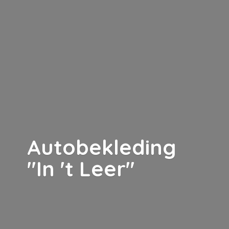
Autobekleding
"In '
t Leer"