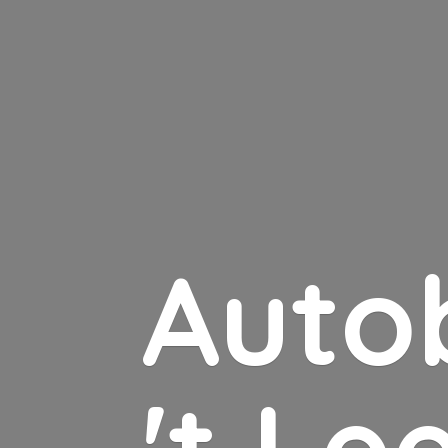
Auto
'
t Le