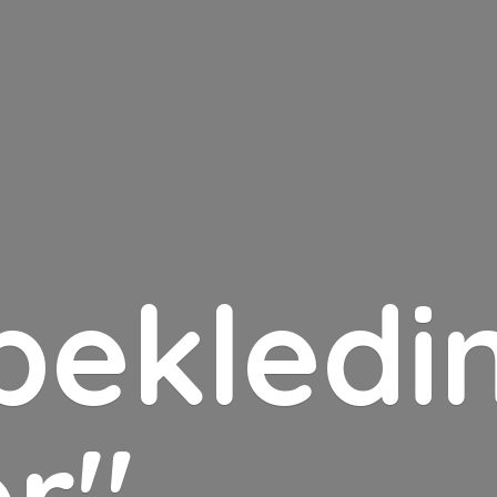
bekledin
er"