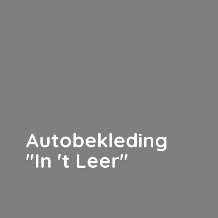
Autobekleding
"In '
t Leer"