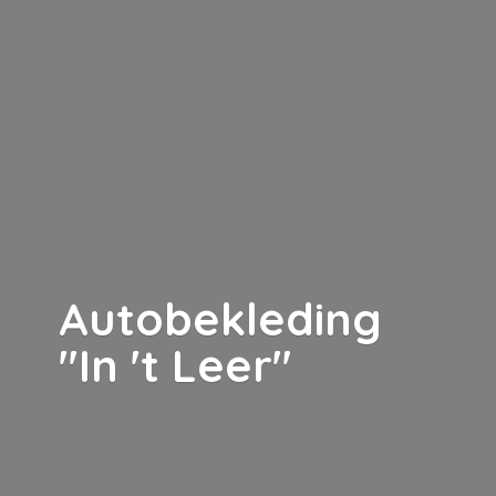
Autobekleding
"In '
t Leer"