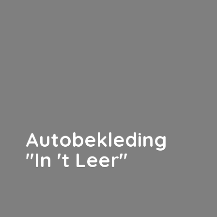
Autobekleding
"In '
t Leer"