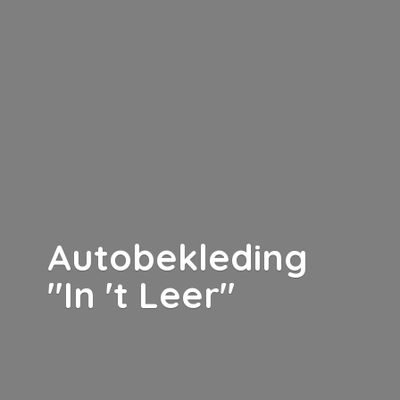
Autobekleding
"In '
t Leer"