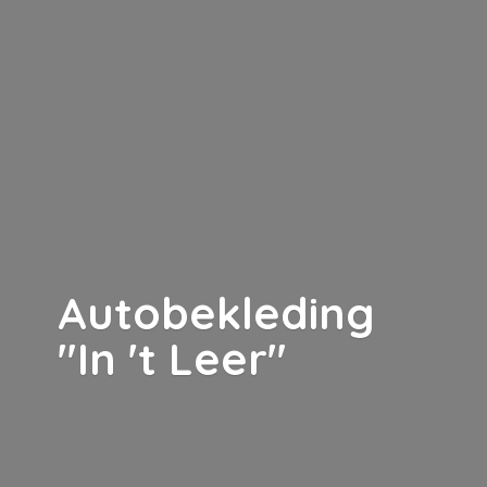
Autobekleding
"In '
t Leer"