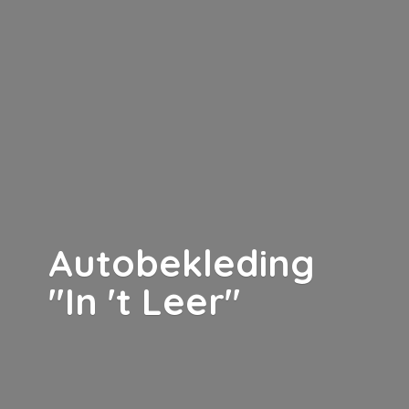
Autobekleding
"In '
t Leer"