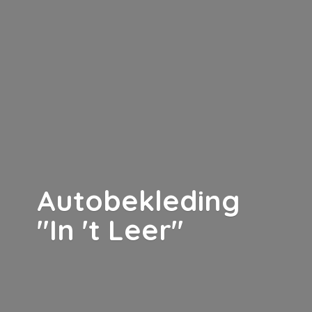
Autobekleding
"In '
t Leer"