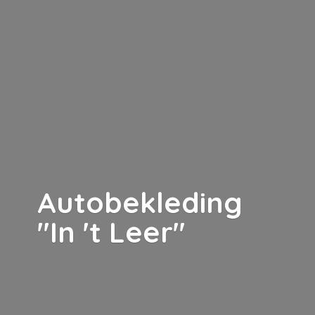
Autobekleding
"In '
t Leer"