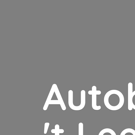
Auto
'
t Le