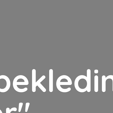
bekledin
er"