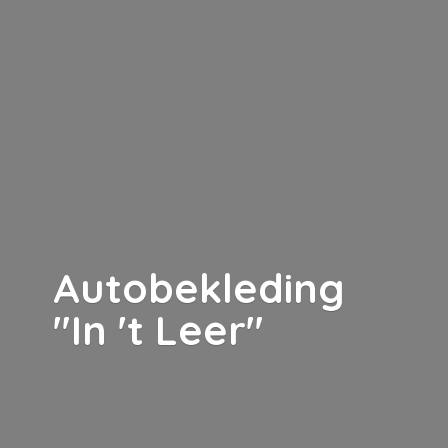
Autobekleding
"In '
t Leer"