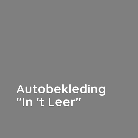
Autobekleding
"In '
t Leer"