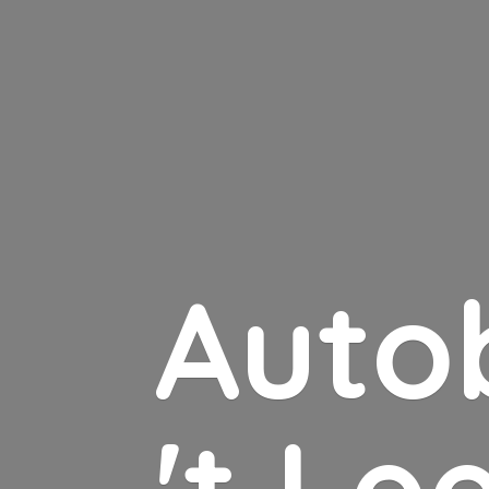
Auto
'
t Le