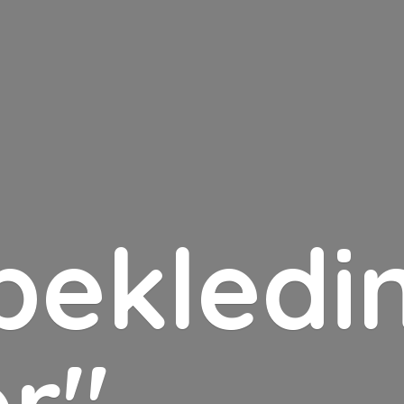
bekledin
er"