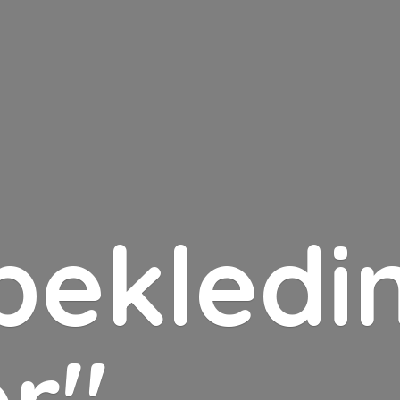
bekledin
er"