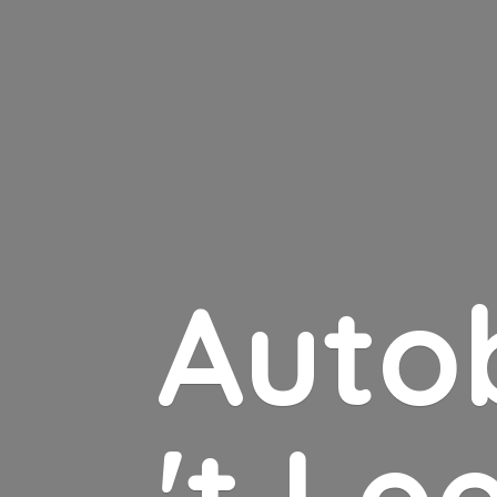
Auto
'
t Le