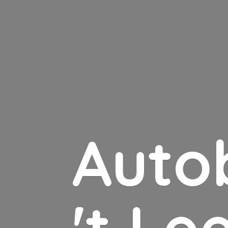
Auto
'
t Le