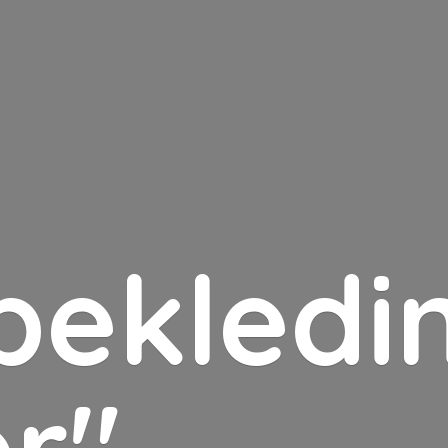
bekledin
er"