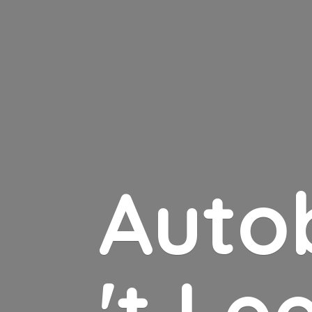
Auto
'
t Le