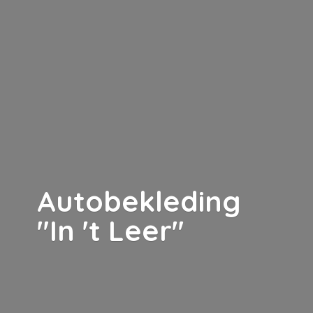
Autobekleding
"In '
t Leer"