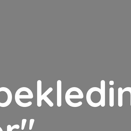
bekledin
er"