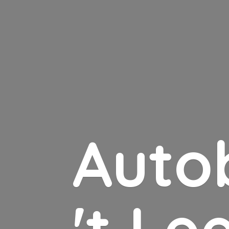
Auto
'
t Le