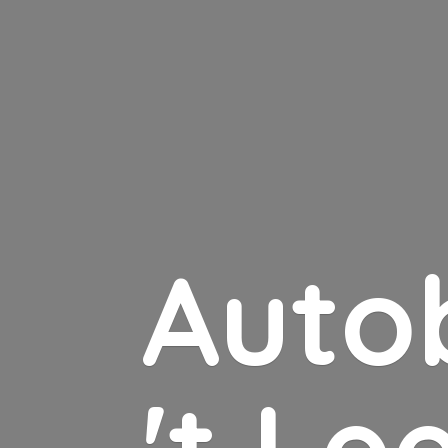
Auto
'
t Le