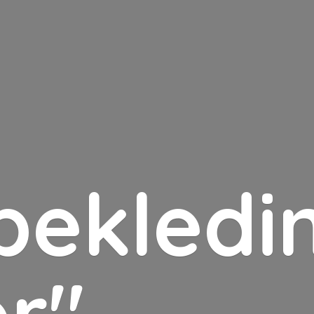
bekledin
er"