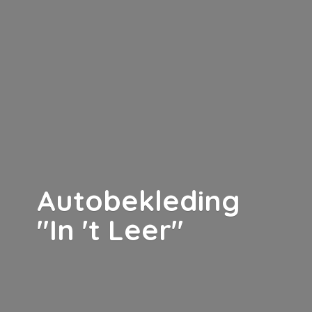
Autobekleding
"In '
t Leer"