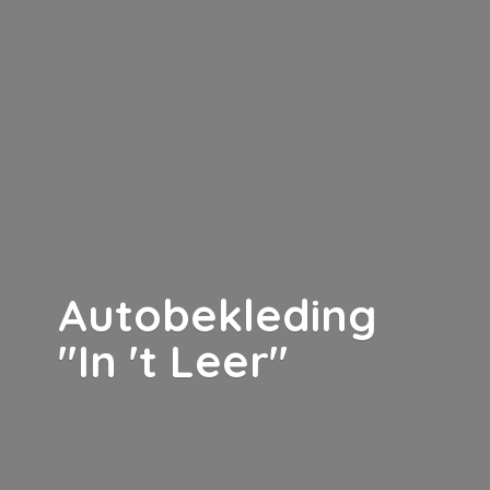
Autobekleding
"In '
t Leer"