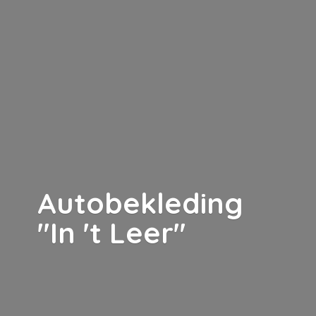
Autobekleding
"In '
t Leer"