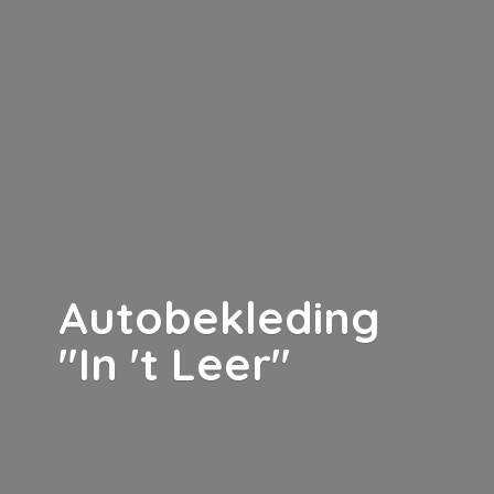
Autobekleding
"In '
t Leer"