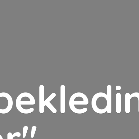
bekledin
er"