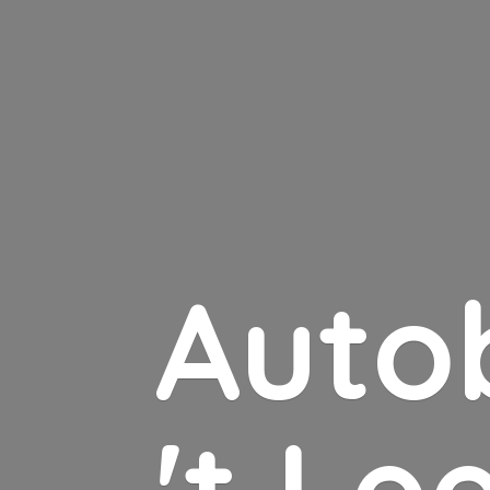
Auto
'
t Le