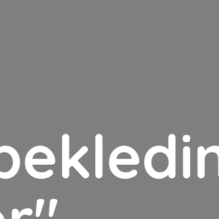
bekledin
er"