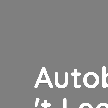
Auto
'
t Le