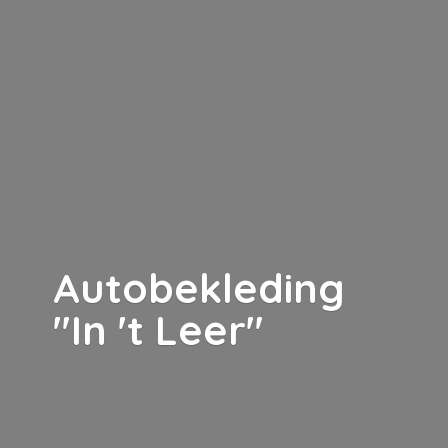
Autobekleding
"In '
t Leer"