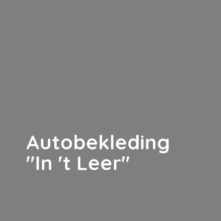
Autobekleding
"In '
t Leer"