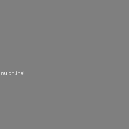
l
nu online!