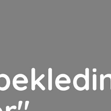
bekledin
er"