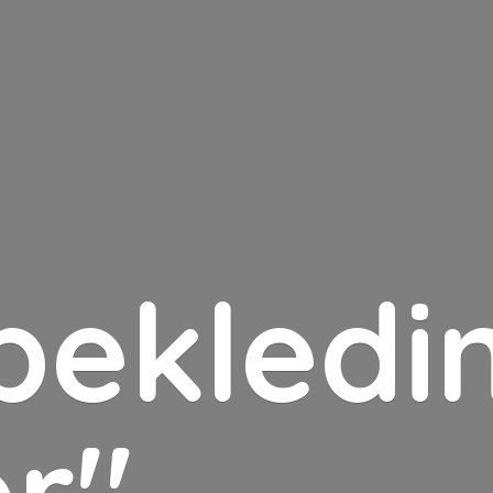
bekledin
er"