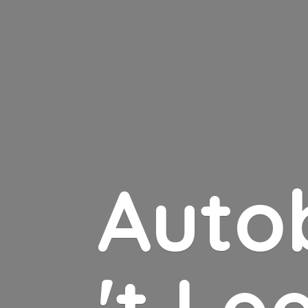
Auto
'
t Le