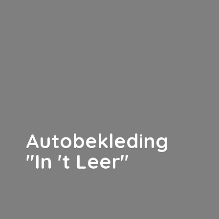
Autobekleding
"In '
t Leer"