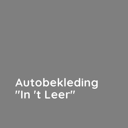
Autobekleding
"In '
t Leer"