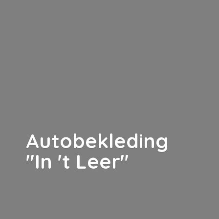
Autobekleding
"In '
t Leer"