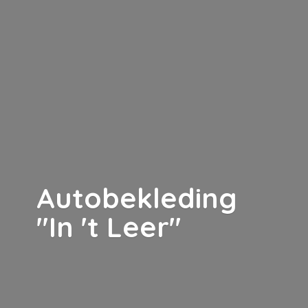
Autobekleding
"In '
t Leer"