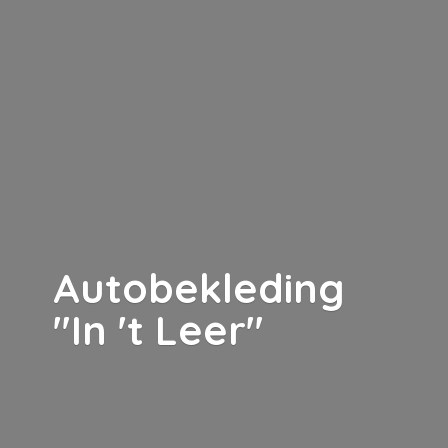
Autobekleding
"In '
t Leer"