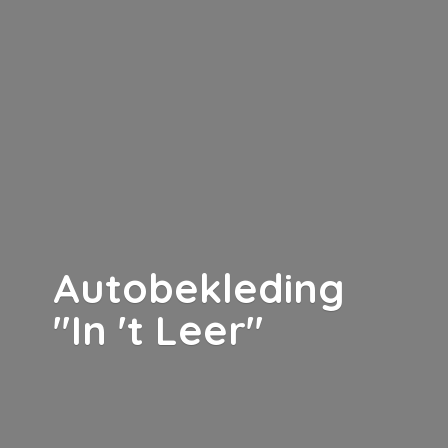
Autobekleding
"In '
t Leer"