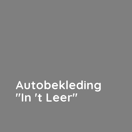
Autobekleding
"In '
t Leer"