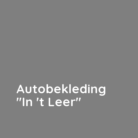
Autobekleding
"In '
t Leer"