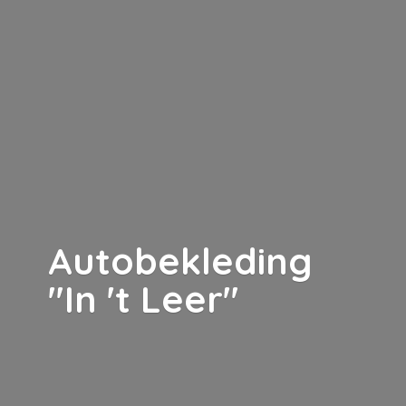
Autobekleding
"In '
t Leer"