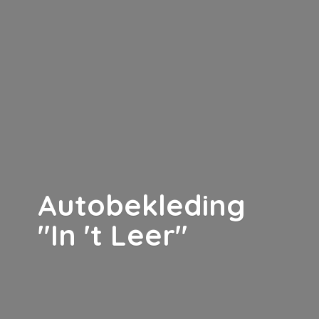
Autobekleding
"In '
t Leer"