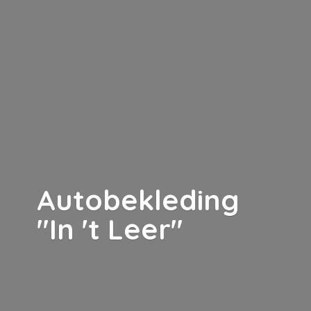
Autobekleding
"In '
t Leer"